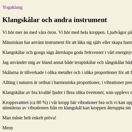
Yogaklang
Klangskålar och andra instrument
Vi hör mer än med våra öron. Vi hör med hela kroppen. Ljudvågor påve
Människan har använt instrument för att läka sig själv eller skapa h
Klangskålar och gongs sägs återskapa goda frekvenser i vårt energisy
Jag använder mig av bland annat både terapiskålar och sångskålar båd
Skålarna är tillverkade i olika metaller och i olika proportioner för at
Allting i naturen är ordnat i harmoniska proportioner, i vibrationer pre
Klangskålar av bra kvalité ljuder i flera olika övertoner, som upplevs
Kroppsvattnet (ca 80 %) i vår kropp bär vibrationer bra och vi kan 
stimuleras av vibrationen från en klangskål kan kroppen återuppta sin 
Man måste helt enkelt pröva!
Meny