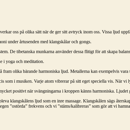
rkar oss på olika sätt när de ger sitt avtryck inom oss. Vissa ljud up
armoni under årtusenden med klangskålar och gongs.
stem. De tibetanska munkarna använder dessa flitigt för att skapa balan
e i yoga och meditation.
t få fram olika bärande harmoniska ljud. Metallerna kan exempelvis vara t
cis som i musiken. Varje atom vibrerar på sitt eget speciella vis. När vi
 mycket positivt när svängningarna i kroppen känns harmoniska. Ljudet g
uppleva klangskålens ljud som en inre massage. Klangskålen sägs åters
egen ”ostörda” frekvens och vi ”stäms/kalibreras” som gör att vi hamnar